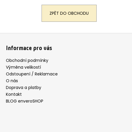
a
ZPĚT DO OBCHODU
j
í
t
Z
?
á
Informace pro vás
p
a
Obchodní podmínky
t
Výměna velikostí
HLEDAT
í
Odstoupení / Reklamace
O nás
Doprava a platby
D
Kontakt
o
BLOG enveroSHOP
p
o
r
u