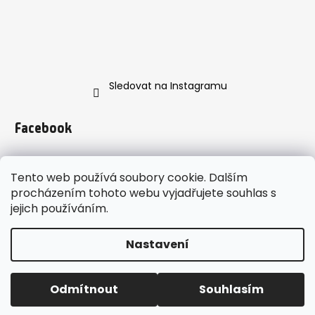
Sledovat na Instagramu
Facebook
Tento web používá soubory cookie. Dalším
procházením tohoto webu vyjadřujete souhlas s
jejich používáním.
https://www.instagram.com/enveroshop/
Nastavení
Vytvořil Shoptet
enveroshop
Copyright 2026
. Všechna práva
Odmítnout
Souhlasím
vyhrazena.
Upravit nastavení cookies