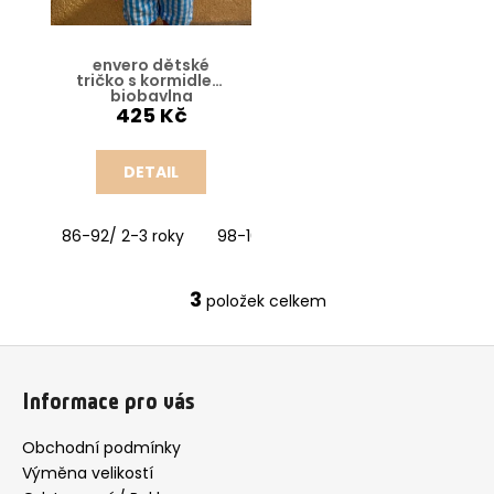
envero dětské
tričko s kormidlem
biobavlna
425 Kč
DETAIL
86-92/ 2-3 roky
98-104/ 3-4 roky
110-116/ 5-6 let
3
položek celkem
O
v
Z
l
á
á
Informace pro vás
d
p
a
a
Obchodní podmínky
c
t
Výměna velikostí
í