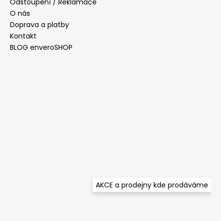
í
Odstoupení / Reklamace
p
O nás
r
Doprava a platby
v
Kontakt
k
y
BLOG enveroSHOP
v
ý
p
i
s
u
AKCE a prodejny kde prodáváme