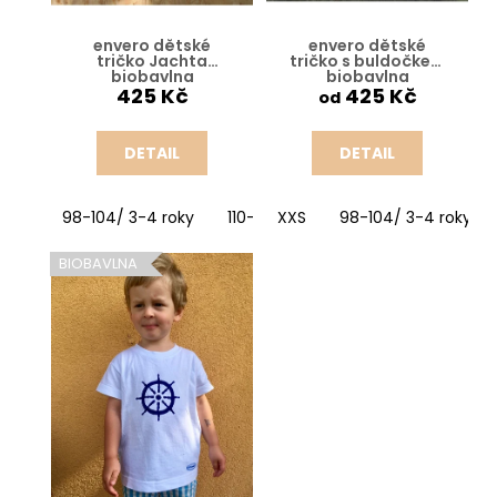
u
k
envero dětské
envero dětské
t
tričko Jachta
tričko s buldočkem
biobavlna
biobavlna
ů
425 Kč
425 Kč
od
DETAIL
DETAIL
98-104/ 3-4 roky
110-116/ 5-6 let
XXS
98-104/ 3-4 roky
122-128/ 7-8 let
BIOBAVLNA