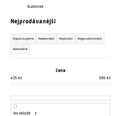
a
Buldoček
j
í
Nejprodávanější
t
Ř
?
a
Doporučujeme
Nejlevnější
Nejdražší
Nejprodávanější
z
Abecedně
e
n
HLEDAT
í
Cena
p
425
Kč
565
Kč
r
D
o
o
d
p
u
o
r
k
u
t
Na skladě
1