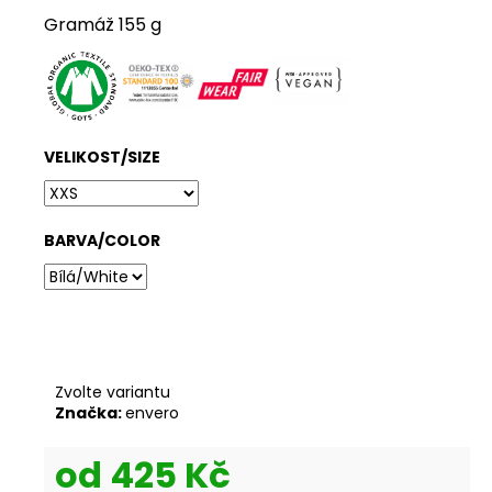
č
Gramáž
155 g
u
j
e
m
e
VELIKOST/SIZE
ENVERO
LEGÍNY
NA
BARVA/COLOR
JÓGU
RUNY
659
Kč
Zvolte variantu
Značka:
envero
od
425 Kč