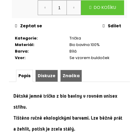
Měrná
DO KOŠÍKU
cena:
Zeptat se
Sdílet
Kategorie
:
Trička
Materiál
:
Bio bavlna 100%
Barva
:
Bílá
Vzor
:
Se vzorem buldoček
Popis
Diskuze
Značka
Dětské jemné tričko z bio bavlny v rovném unisex
střihu.
Tištěno ručně ekologickými barvami. Lze běžně prát
a žehlit, potisk je zcela stálý.