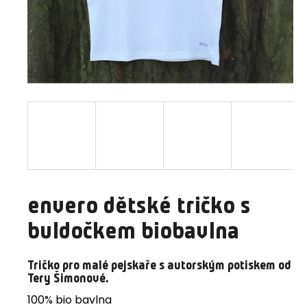
a
j
í
t
?
HLEDAT
envero dětské tričko s
D
buldočkem biobavlna
o
p
o
Tričko pro malé pejskaře s autorským potiskem od
Tery Šimonové.
r
u
100% bio bavlna