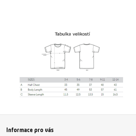
Z
á
Informace pro vás
p