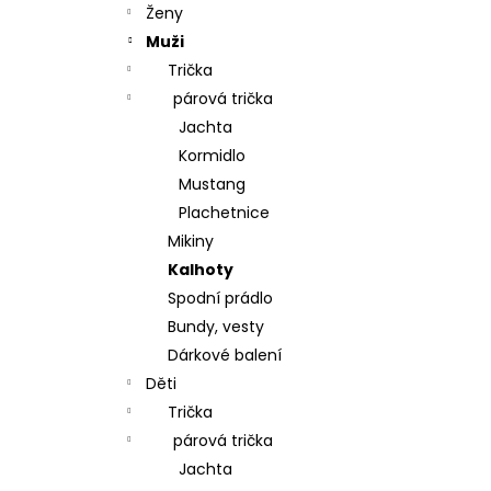
t
BIOBAVLNA
Ženy
r
395 Kč
Muži
a
Trička
n
párová trička
n
Jachta
í
Kormidlo
p
Mustang
a
Plachetnice
n
Mikiny
e
Kalhoty
l
Spodní prádlo
Bundy, vesty
Dárkové balení
Děti
Trička
párová trička
Jachta