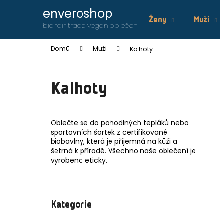
K
Přejít
enveroshop
na
o
Ženy
Muži
obsah
Zpět
Zpět
bio fair trade vegan oblečení
š
do
do
í
Domů
Muži
Kalhoty
obchodu
obchodu
k
Kalhoty
Oblečte se do pohodlných tepláků nebo
sportovních šortek z certifikované
biobavlny, která je příjemná na kůži a
šetrná k přírodě. Všechno naše oblečení je
vyrobeno eticky.
P
o
Přeskočit
Kategorie
s
ENVERO DÁMSKÉ TÍLKO RUNY
kategorie