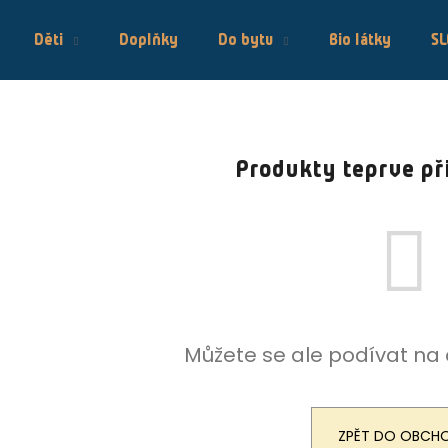
Děti
Doplňky
Do bytu
Bio látky
S
Co potřebujete najít?
Produkty teprve př
HLEDAT
Doporučujeme
Můžete se ale podívat na 
ENVERO SUKNĚ BAMBUS
ENVERO TAŠ
ZPĚT DO OBCH