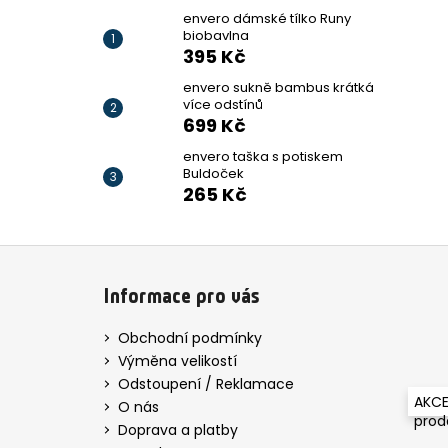
envero dámské tílko Runy
biobavlna
395 Kč
envero sukně bambus krátká
více odstínů
699 Kč
envero taška s potiskem
Buldoček
265 Kč
Z
á
Informace pro vás
p
a
Obchodní podmínky
t
Výměna velikostí
í
Odstoupení / Reklamace
AKCE
O nás
pro
Doprava a platby