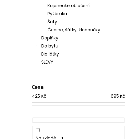
Kojenecké oblečení
Pyžámka
Šaty
Čepice, šátky, kloboučky
Doplňky
Do bytu
Bio látky
SLEVY
Cena
425
Kč
695
Kč
Na skladě
1