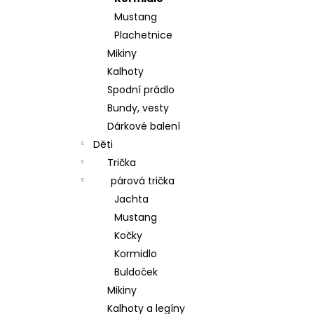
BAVLNA
p
Mustang
185 Kč
a
Plachetnice
n
Mikiny
e
Kalhoty
l
Spodní prádlo
Bundy, vesty
Dárkové balení
Děti
Trička
párová trička
Jachta
Mustang
Kočky
Kormidlo
Buldoček
Mikiny
Kalhoty a legíny