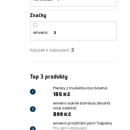
Značky
envero
2
2
Položek k zobrazení:
Top 3 produkty
Plenky z mušelínu bio bavlna
185 Kč
envero sukně bambus dlouhá
více odstínů
899 Kč
envero prostírání jarní Tulipány
Pro jarní stolování