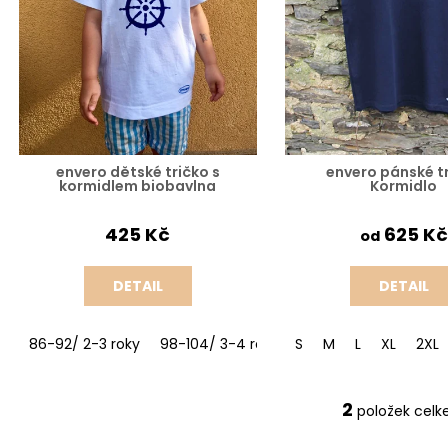
u
DLOUHÁ VÍCE ODSTÍNŮ
TULIPÁNY
PR
o
STOLOVÁNÍ
k
899 Kč
d
t
100 Kč
u
ů
k
t
ů
envero dětské tričko s
envero pánské t
kormidlem biobavlna
Kormidlo
425 Kč
625 Kč
od
DETAIL
DETAIL
86-92/ 2-3 roky
98-104/ 3-4 roky
S
110-116/ 5-6 let
M
L
XL
2XL
122-
2
položek cel
O
v