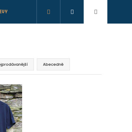
Hledat
Přihlášení
Nákupní
LEVY
košík
jprodávanější
Abecedně
STÍRÁNÍ JARNÍ