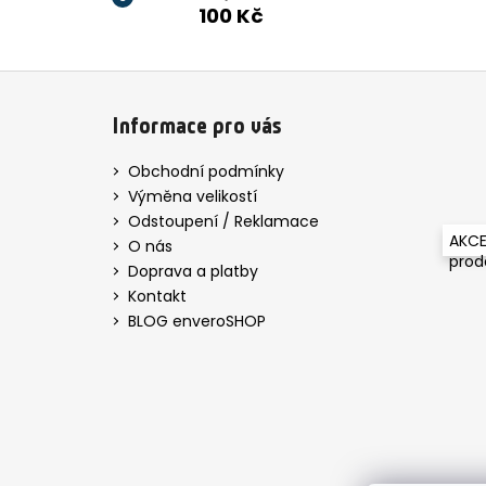
100 Kč
Z
á
Informace pro vás
p
a
Obchodní podmínky
t
Výměna velikostí
í
Odstoupení / Reklamace
AKCE
O nás
pro
Doprava a platby
Kontakt
BLOG enveroSHOP