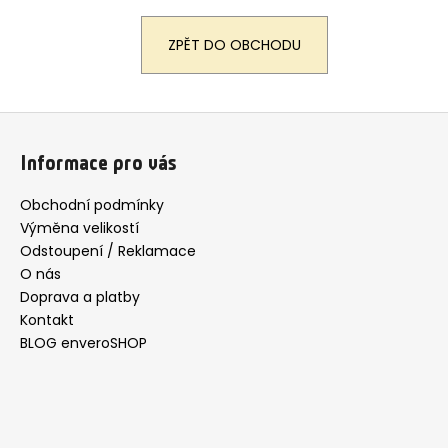
a
ZPĚT DO OBCHODU
j
í
t
Z
?
á
Informace pro vás
p
a
Obchodní podmínky
t
Výměna velikostí
HLEDAT
í
Odstoupení / Reklamace
O nás
Doprava a platby
D
Kontakt
o
BLOG enveroSHOP
p
o
r
u