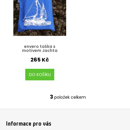
envero taška s
motivem Jachta
265 Kč
DO KOŠÍKU
3
položek celkem
O
v
Z
l
á
á
Informace pro vás
d
p