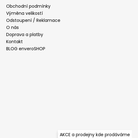
a
a
Obchodní podmínky
c
t
Výměna velikostí
í
í
Odstoupení / Reklamace
p
O nás
r
Doprava a platby
v
Kontakt
k
y
BLOG enveroSHOP
v
ý
p
i
s
u
AKCE a prodejny kde prodáváme