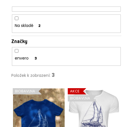
d
a
u
j
k
í
t
Na skladě
2
t
ů
?
Značky
envero
3
HLEDAT
3
Položek k zobrazení:
V
D
BIOBAVLNA
AKCE
ý
o
BIOBAVLNA
p
p
o
i
r
s
u
p