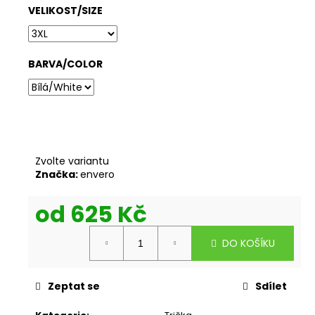
VELIKOST/SIZE
BARVA/COLOR
Zvolte variantu
Značka:
envero
od
625 Kč
Měrná
DO KOŠÍKU
cena:
Zeptat se
Sdílet