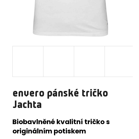
a
j
í
t
?
HLEDAT
envero pánské tričko
D
Jachta
o
p
o
Biobavlněné kvalitní tričko s
r
originálním potiskem
u