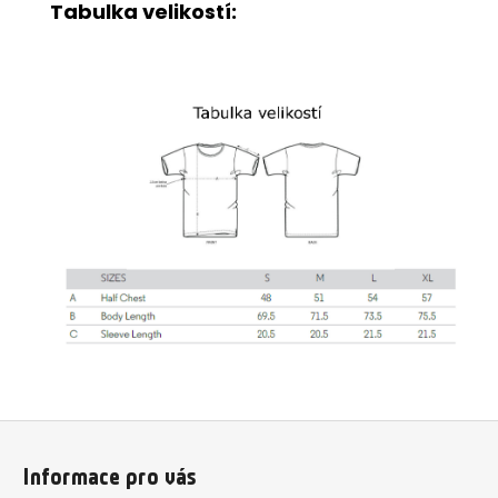
Tabulka velikostí:
Z
á
Informace pro vás
p