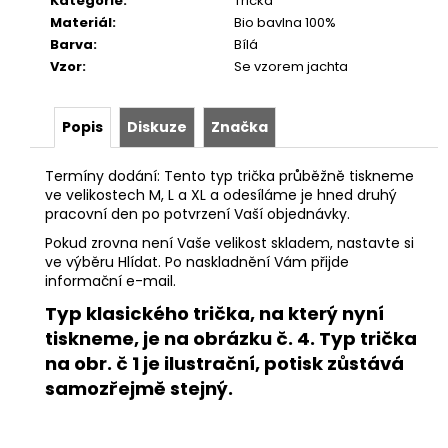
Kategorie
:
Trička
Materiál
:
Bio bavlna 100%
Barva
:
Bílá
Vzor
:
Se vzorem jachta
Popis
Diskuze
Značka
Termíny dodání: Tento typ trička průběžně tiskneme
ve velikostech M, L a XL a odesíláme je hned druhý
pracovní den po potvrzení Vaší objednávky.
Pokud zrovna není Vaše velikost skladem, nastavte si
ve výběru Hlídat. Po naskladnění Vám přijde
informační e-mail.
Typ klasického trička, na který nyní
tiskneme, je na obrázku č. 4. Typ trička
na obr. č 1 je ilustrační, potisk zůstává
samozřejmě stejný.