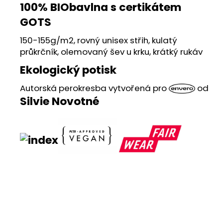
č
100% BIObavlna s certikátem
u
GOTS
j
e
150-155g/m2, rovný unisex střih, kulatý
m
průkrčník, olemovaný šev u krku, krátký rukáv
e
Ekologický potisk
ENVERO
Autorská perokresba vytvořená pro
od
TAŠKA
Silvie Novotné
S
POTISKEM
BULDOČEK
265
Kč