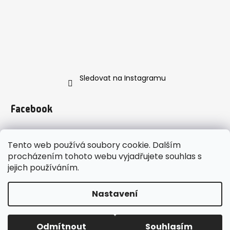
Sledovat na Instagramu
Facebook
Tento web používá soubory cookie. Dalším
procházením tohoto webu vyjadřujete souhlas s
jejich používáním.
https://www.instagram.com/enveroshop/
Nastavení
Vytvořil Shoptet
enveroshop
Copyright 2026
. Všechna práva
Odmítnout
Souhlasím
vyhrazena.
Upravit nastavení cookies