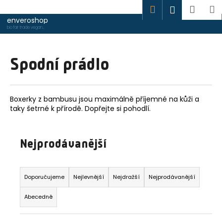
K
Hledat
Náku
M
Přihlášen
o
Přejít
enveroshop
Zpět
Zpět
košík
na
š
bio fair trade vegan
oblečení
obsah
í
C
k
Spodní prádlo
o
p
o
Boxerky z bambusu jsou maximálně příjemné na kůži a
t
taky šetrné k přírodě. Dopřejte si pohodlí.
ř
e
Nejprodávanější
b
u
Ř
j
a
Doporučujeme
Nejlevnější
Nejdražší
Nejprodávanější
e
z
t
Abecedně
e
e
n
n