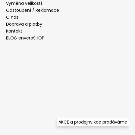
t
Výměna velikostí
í
í
Odstoupení / Reklamace
p
O nás
r
Doprava a platby
v
Kontakt
k
y
BLOG enveroSHOP
v
ý
p
i
s
u
AKCE a prodejny kde prodáváme