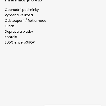
d
p
a
a
Obchodní podmínky
c
t
Výměna velikostí
í
í
Odstoupení / Reklamace
p
O nás
r
Doprava a platby
v
Kontakt
k
y
BLOG enveroSHOP
v
ý
p
i
s
u