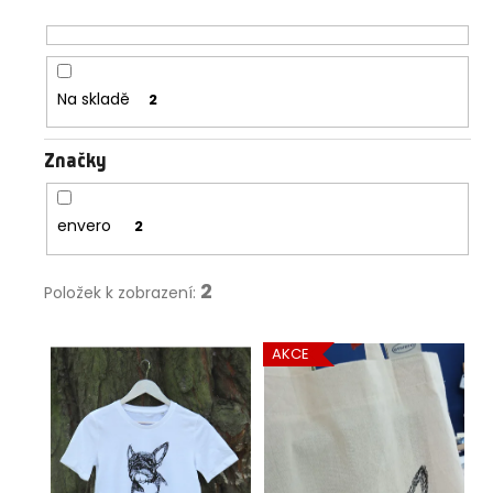
d
a
u
j
k
í
t
Na skladě
2
t
ů
?
Značky
envero
2
HLEDAT
2
Položek k zobrazení:
V
D
AKCE
ý
o
p
p
o
i
r
s
u
p