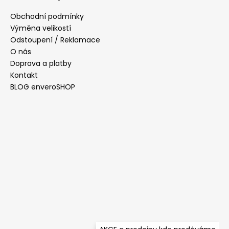
p
a
Obchodní podmínky
t
Výměna velikostí
í
Odstoupení / Reklamace
O nás
Doprava a platby
Kontakt
BLOG enveroSHOP