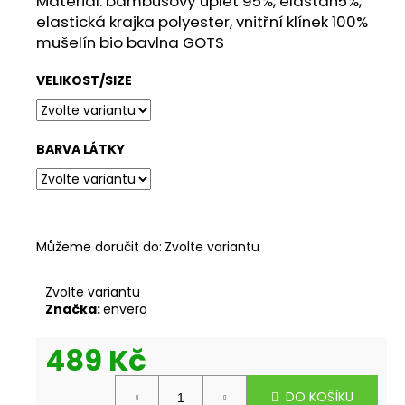
Materiál: bambusový úplet 95%, elastan5%,
č
elastická krajka polyester, vnitřní klínek 100%
u
mušelín bio bavlna GOTS
j
e
VELIKOST/SIZE
m
e
BARVA LÁTKY
ENVERO
TAŠKA
S
POTISKEM
BULDOČEK
Můžeme doručit do:
Zvolte variantu
265
Kč
Zvolte variantu
Značka:
envero
489 Kč
Měrná
DO KOŠÍKU
cena: