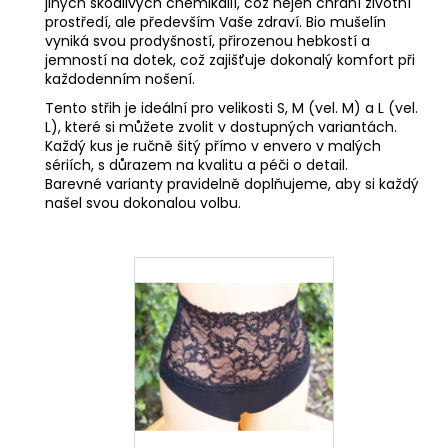
jiných škodlivých chemikálií, což nejen chrání životní
prostředí, ale především Vaše zdraví. Bio mušelín
vyniká svou prodyšností, přirozenou hebkostí a
jemností na dotek, což zajišťuje dokonalý komfort při
každodenním nošení.
Tento střih je ideální pro velikosti S, M (vel. M) a L (vel.
L), které si můžete zvolit v dostupných variantách.
Každý kus je ručně šitý přímo v envero v malých
sériích, s důrazem na kvalitu a péči o detail.
Barevné varianty pravidelně doplňujeme, aby si každý
našel svou dokonalou volbu.