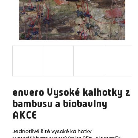
a
j
í
t
?
HLEDAT
envero Vysoké kalhotky z
D
bambusu a biobavlny
o
p
AKCE
o
r
Jednotlivě šité vysoké kalhotky
u