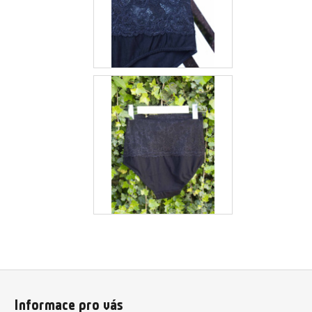
Z
á
Informace pro vás