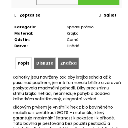
Zeptat se
Sdílet
Kategorie
:
Spodní prádlo
Materiál
:
Krajka
Odstín
:
Černá
Barva
:
Hnědá
Popis
Diskuze
Značka
Kalhotky jsou navrženy tak, aby krajka sahala až k
pasu nad pupíkem, jemně formovala bříško a zároveň
poskytovala maximální pohodlí. Díky preciznímu
střihu krajka netlačí, neomezuje pohyb a dodává
kalhotkám sofistikovaný, elegantní vzhled.
Klíčovým prvkem je vnitřní klínek z bio bavlněného
mušelínu s certifikací GOTS – materiálu, který
garantuje maximální šetrnost k pokožce i k přírodě.
Tato bavlna je pěstována bez použití pesticidů a