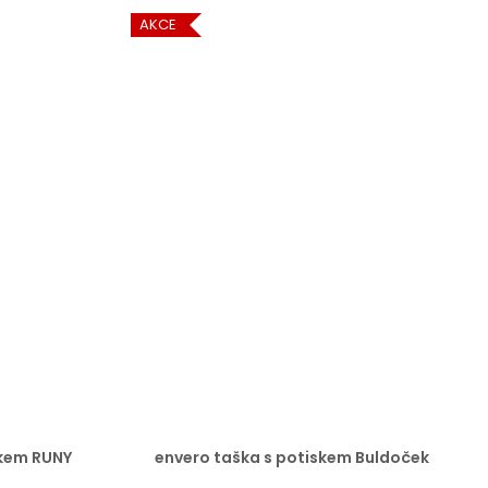
AKCE
skem RUNY
envero taška s potiskem Buldoček