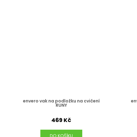
envero vak na podložku na cvičení
en
RUNY
469 Kč
DO KOŠÍKU