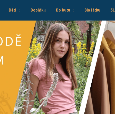
Děti
Doplňky
Do bytu
Bio látky
S
Co potřebujete najít?
HLEDAT
Doporučujeme
ENVERO TOP BAMBUS
ENVERO REŽ