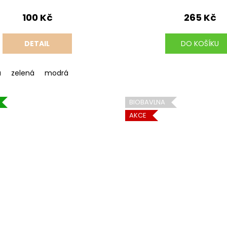
100 Kč
265 Kč
DETAIL
DO KOŠÍKU
á
zelená
modrá
BIOBAVLNA
AKCE