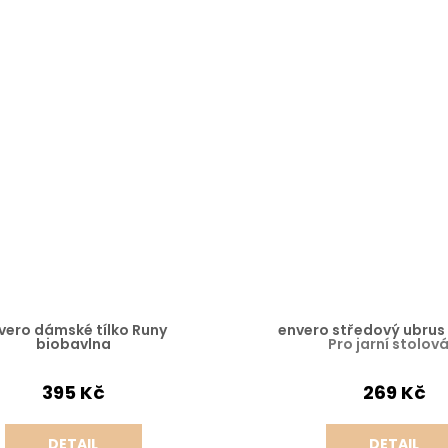
vero dámské tílko Runy
envero středový ubrus
biobavlna
Pro jarní stolová
395 Kč
269 Kč
DETAIL
DETAIL