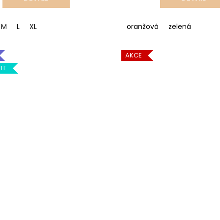
M
L
XL
oranžová
zelená
AKCE
TE