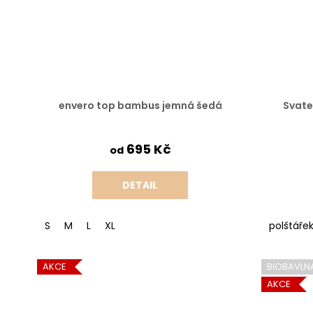
envero top bambus jemná šedá
Svate
695 Kč
od
DETAIL
S
M
L
XL
polštáře
AKCE
BIOBAVLN
AKCE