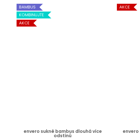
BAMBUS
AKCE
KOMBINUJTE
AKCE
envero sukně bambus dlouhá více
envero 
odstínů