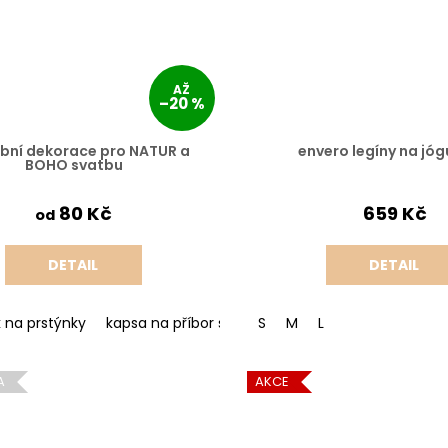
AŽ
–20 %
bní dekorace pro NATUR a
envero legíny na jóg
BOHO svatbu
80 Kč
659 Kč
od
DETAIL
DETAIL
k na prstýnky
kapsa na příbor sada 8ks
S
M
ubrousek s kroužkem
L
A
AKCE