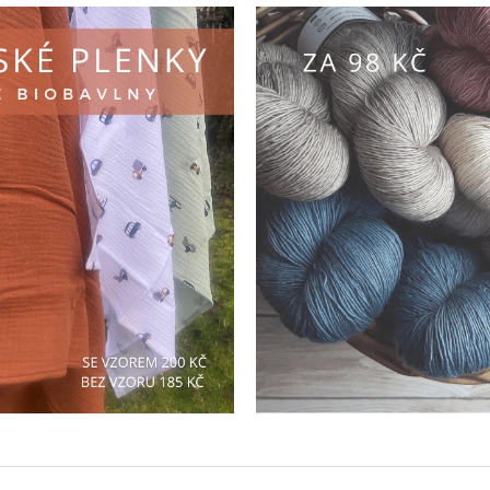
STARORŮŽOVÁ
POTRAVINY 
CM MÁKY NE
695 Kč
125 Kč