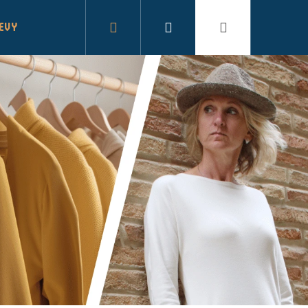
Hledat
Přihlášení
Nákupní
LEVY
košík
NÝ SÁČEK NA