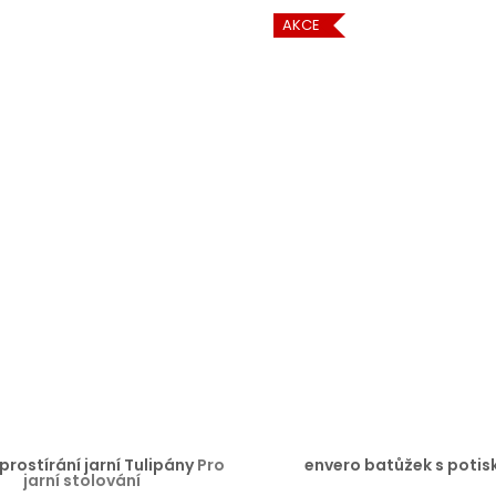
AKCE
prostírání jarní Tulipány
Pro
envero batůžek s poti
jarní stolování