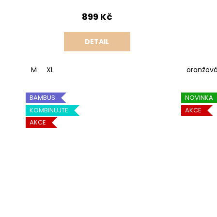
899 Kč
DETAIL
M
XL
oranžov
BAMBUS
NOVINKA
KOMBINUJTE
AKCE
AKCE