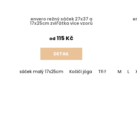
envero režný sáček 27x37 a
e
17x25cm zvířátka více vzorů
115 Kč
od
DETAIL
sáček malý 17x25cm
Kočičí jóga
Tři hafíci
M
Tři vr
L