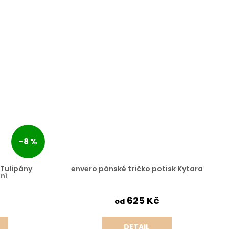
–8 %
 Tulipány
envero pánské tričko potisk Kytara
ní
625 Kč
od
DETAIL