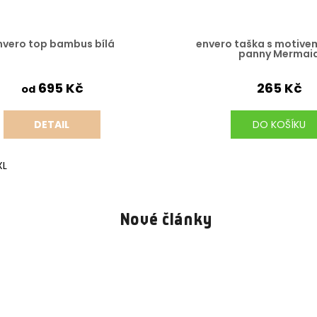
nvero top bambus bílá
envero taška s motive
panny Mermai
695 Kč
265 Kč
od
DETAIL
DO KOŠÍKU
abčáci
XL
Tři zajíci
Nové články