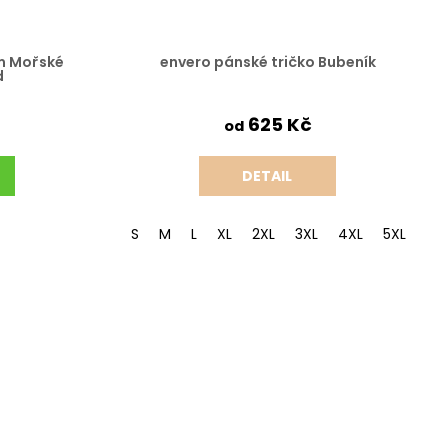
m Mořské
envero pánské tričko Bubeník
d
625 Kč
od
DETAIL
S
M
L
XL
2XL
3XL
4XL
5XL