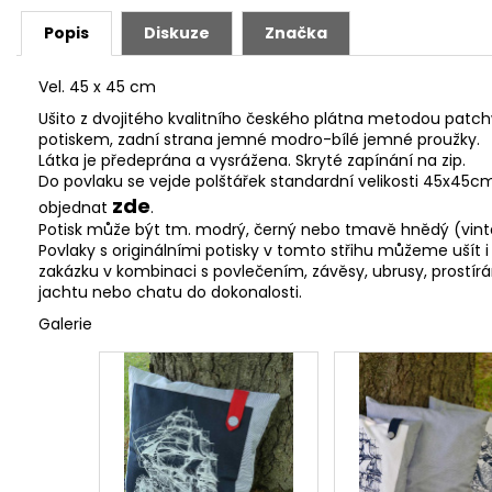
Popis
Diskuze
Značka
Vel. 45 x 45 cm
Ušito z dvojitého kvalitního českého plátna metodou patch
potiskem, zadní strana jemné modro-bílé jemné proužky.
Látka je předeprána a vysrážena. Skryté zapínání na zip.
Do povlaku se vejde polštářek standardní velikosti 45x45cm,
zde
objednat
.
Potisk může být tm. modrý, černý nebo tmavě hnědý (vin
Povlaky s originálními potisky v tomto střihu můžeme ušít 
zakázku v kombinaci s povlečením, závěsy, ubrusy, prostí
jachtu nebo chatu do dokonalosti.
Galerie