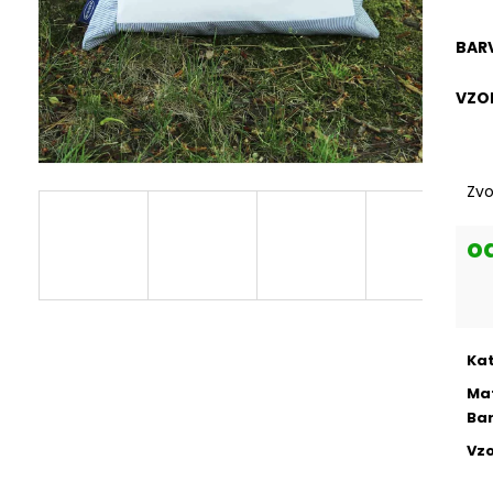
KRÁTKÁ VÍCE ODSTÍNŮ
BULDOČEK
699 Kč
265 Kč
BAR
VZO
Zvo
o
Mě
cen
Ka
Mat
Ba
Vzo