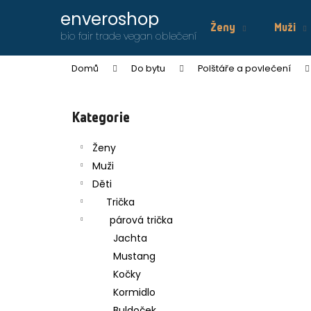
K
Přejít
enveroshop
na
o
Ženy
Muži
obsah
Zpět
Zpět
bio fair trade vegan oblečení
š
do
do
í
Domů
Do bytu
Polštáře a povlečení
obchodu
obchodu
k
P
o
Přeskočit
Kategorie
s
kategorie
t
Ženy
r
Muži
a
Děti
n
Trička
n
párová trička
í
Jachta
p
Mustang
a
Kočky
n
Kormidlo
ENVERO DÁMSKÉ TÍLKO RUNY
e
Buldoček