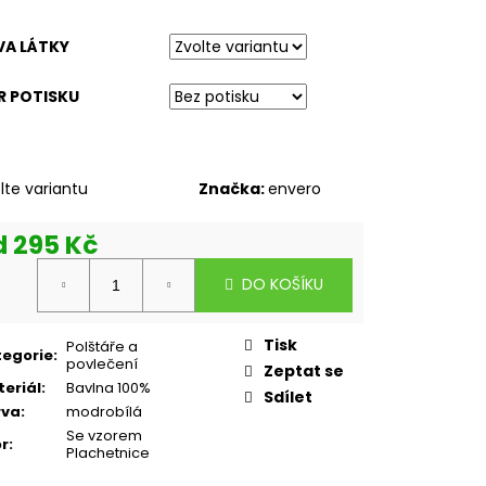
VA LÁTKY
R POTISKU
lte variantu
Značka:
envero
d
295 Kč
rná
DO KOŠÍKU
a:
Tisk
Polštáře a
tegorie
:
povlečení
Zeptat se
eriál
:
Bavlna 100%
Sdílet
rva
:
modrobílá
Se vzorem
r
:
Plachetnice