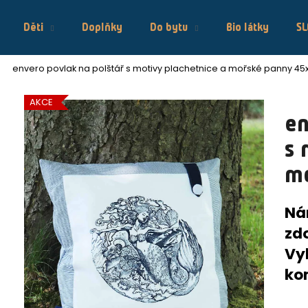
Děti
Doplňky
Do bytu
Bio látky
S
envero povlak na polštář s motivy plachetnice a mořské panny 4
Co potřebujete najít?
AKCE
en
HLEDAT
s 
m
Doporučujeme
Ná
zd
Vy
ko
ENVERO SUKNĚ BAMBUS
ENVERO TAŠ