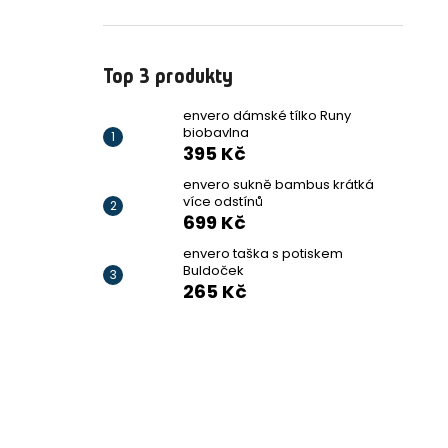
Top 3 produkty
envero dámské tílko Runy
biobavlna
395 Kč
envero sukně bambus krátká
více odstínů
699 Kč
envero taška s potiskem
Buldoček
265 Kč