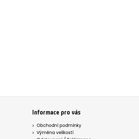
Z
á
Informace pro vás
p
a
Obchodní podmínky
t
Výměna velikostí