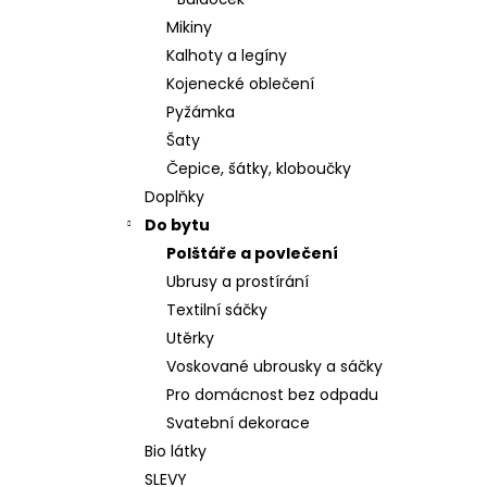
BIOBAVLNA
l
Mikiny
395 Kč
Kalhoty a legíny
Kojenecké oblečení
Pyžámka
Šaty
Čepice, šátky, kloboučky
Doplňky
Do bytu
Polštáře a povlečení
Ubrusy a prostírání
Textilní sáčky
Utěrky
Voskované ubrousky a sáčky
Pro domácnost bez odpadu
Svatební dekorace
Bio látky
SLEVY