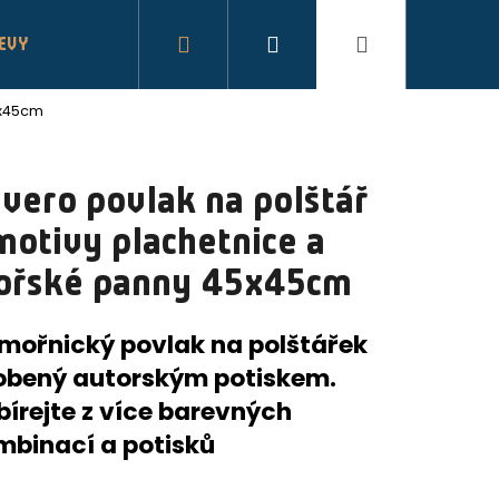
Hledat
Přihlášení
Nákupní
LEVY
5x45cm
košík
vero povlak na polštář
motivy plachetnice a
ořské panny 45x45cm
mořnický povlak na polštářek
obený autorským potiskem.
bírejte z více barevných
mbinací a potisků
KA S POTISKEM