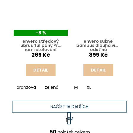
–8 %
envero středový
envero sukně
ubrus Tulipány
Pro
bambus dlouhá více
jarní stolování
odstínů
269 Kč
899 Kč
DETAIL
DETAIL
oranžová
zelená
M
XL
NAČÍST 18 DALŠÍCH
S
2
1
t
r
O
50
á
položek celkem