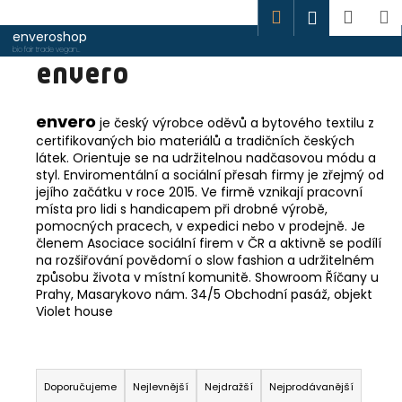
K
Hledat
Náku
M
Přihlášen
o
Přejít
enveroshop
Zpět
Zpět
košík
na
š
bio fair trade vegan
envero
oblečení
obsah
í
C
k
o
envero
je český výrobce oděvů a bytového textilu z
certifikovaných bio materiálů a tradičních českých
p
látek. Orientuje se na udržitelnou nadčasovou módu a
o
styl. Enviromentální a sociální přesah firmy je zřejmý od
t
jejího začátku v roce 2015. Ve firmě vznikají pracovní
místa pro lidi s handicapem při drobné výrobě,
ř
pomocných pracech, v expedici nebo v prodejně. Je
e
členem Asociace sociální firem v ČR a aktivně se podílí
b
na rozšiřování povědomí o slow fashion a udržitelném
způsobu života v místní komunitě. Showroom Říčany u
u
Prahy, Masarykovo nám. 34/5 Obchodní pasáž, objekt
j
Violet house
e
t
Ř
e
a
Doporučujeme
Nejlevnější
Nejdražší
Nejprodávanější
n