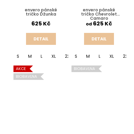
envero pánské
envero pánské
tričko Džunka
tričko Chevrolet
Camaro
625 Kč
625 Kč
od
DETAIL
DETAIL
S
M
L
XL
2XL
S
M
L
XL
2XL
AKCE
BIOBAVLNA
BIOBAVLNA