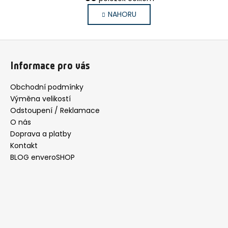
v
n
l
NAHORU
k
á
o
d
v
Z
a
á
n
c
á
Informace pro vás
í
í
p
p
a
Obchodní podmínky
r
t
Výměna velikostí
v
í
Odstoupení / Reklamace
k
O nás
y
Doprava a platby
v
ý
Kontakt
p
BLOG enveroSHOP
i
s
u