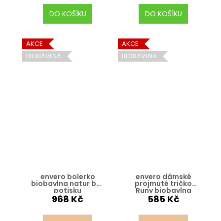
DO KOŠÍKU
DO KOŠÍKU
AKCE
AKCE
BIOBAVLNA
BIOBAVLNA
envero bolerko
envero dámské
biobavlna natur bez
projmuté tričko
potisku
Runy biobavlna
968 Kč
585 Kč