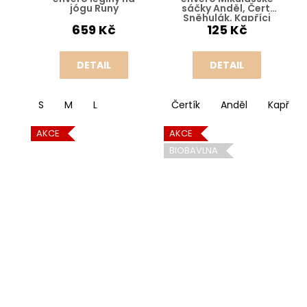
jógu Runy
sáčky Anděl, Čert,
Sněhulák, Kapříci
659 Kč
125 Kč
DETAIL
DETAIL
S
M
L
Čertík
Anděl
Kapříci
AKCE
AKCE
BIOBAVLNA