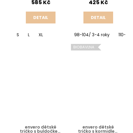
585 Kč
425 Kč
DETAIL
DETAIL
S
L
XL
98-104/ 3-4 roky
110-116
BIOBAVLNA
envero dětské
envero dětské
tričko s buldočkem
tričko s kormidlem