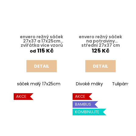
envero režný sáček
envero režný sáček
27x37 a 17x25cm
na potraviny
zvířátka více vzorů
střední 27x37 cm
máky nebo tulipány
115 Kč
125 Kč
od
DETAIL
DETAIL
sáček malý 17x25cm
Kočičí jóga
Divoké máky
Tři hafíci
Tulipány Ar
Tři
AKCE
AKCE
BAMBUS
KOMBINUJTE