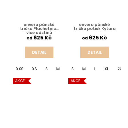
envero pánské
envero pánské
tričko Plachetnice
tričko potisk Kytara
více odstínů
biobavlna_tricko
625 Kč
625 Kč
od
od
DETAIL
DETAIL
XXS
XS
S
M
L
S
XL
M
2XL
L
XL
3XL
2XL
4X
AKCE
AKCE