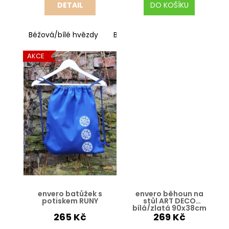
č
DETAIL
DO KOŠÍKU
u
j
e
Béžová/bílé hvězdy
Béžová/červeno bílé kvítky
m
AKCE
e
ENVERO
STŘEDOVÝ
UBRUS
TULIPÁNY
PRO
JARNÍ
STOLOVÁNÍ
269
Kč
envero batůžek s
envero běhoun na
potiskem RUNY
stůl ART DECO
bílá/zlatá 90x38cm
265 Kč
269 Kč