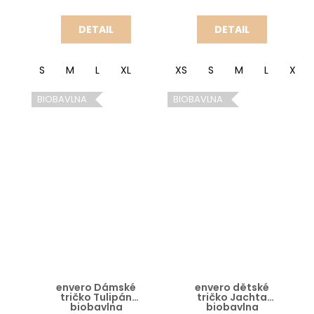
DETAIL
DETAIL
S
M
L
XL
XS
S
M
L
XL
BIOBAVLNA
BIOBAVLNA
envero Dámské
envero dětské
tričko Tulipán
tričko Jachta
biobavlna
biobavlna