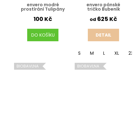
envero modré
envero pánské
prostírání Tulipány
tričko Bubeník
100 Kč
625 Kč
od
DO KOŠÍKU
DETAIL
S
M
L
XL
2XL
BIOBAVLNA
BIOBAVLNA