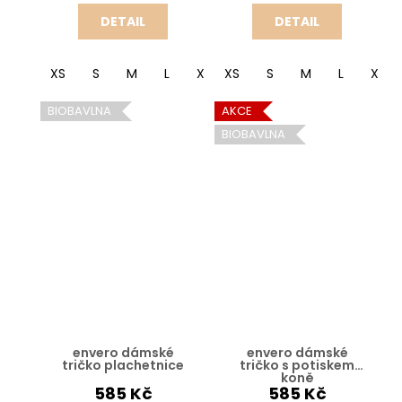
DETAIL
DETAIL
XS
S
M
L
XL
XS
S
M
L
XL
BIOBAVLNA
AKCE
BIOBAVLNA
envero dámské
envero dámské
tričko plachetnice
tričko s potiskem
koně
585 Kč
585 Kč