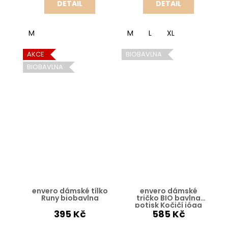
DETAIL
DETAIL
M
M
L
XL
AKCE
BIOBAVLNA
BIOBAVLNA
envero dámské tílko
envero dámské
Runy biobavlna
tričko BIO bavlna
potisk Kočičí jóga
395 Kč
585 Kč