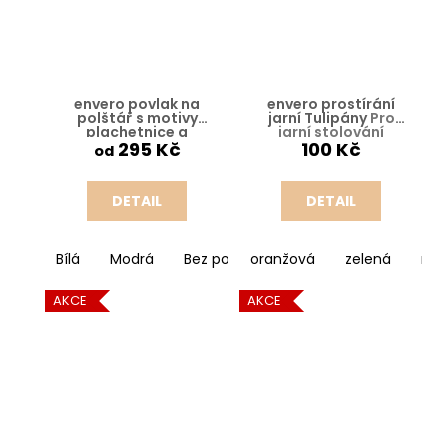
envero povlak na
envero prostírání
polštář s motivy
jarní Tulipány
Pro
plachetnice a
jarní stolování
mořské panny
295 Kč
100 Kč
od
45x45cm
DETAIL
DETAIL
Bílá
Modrá
Bez potisku
oranžová
zelená
mo
AKCE
AKCE