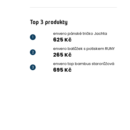
Top 3 produkty
envero pánské tričko Jachta
625 Kč
envero batůžek s potiskem RUNY
265 Kč
envero top bambus starorůžová
695 Kč