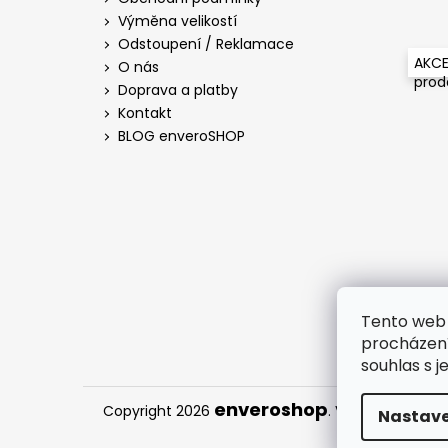
t
Výměna velikostí
í
Odstoupení / Reklamace
AKCE
O nás
pro
Doprava a platby
Kontakt
BLOG enveroSHOP
Tento web 
procházení
souhlas s j
enveroshop
Copyright 2026
. Všechna práva
Nastave