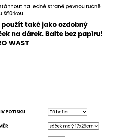
VÁ
 stáhnout na jedné straně pevnou ručně
u šňůrkou
e použít také jako ozdobný
ek na dárek. Balte bez papíru!
RO WAST
IV POTISKU
MĚR