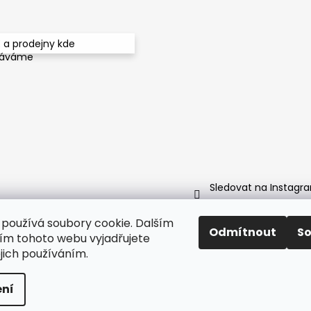
 a prodejny kde
dáváme
Sledovat na Instagr
používá soubory cookie. Dalším
Odmítnout
S
m tohoto webu vyjadřujete
https://www.instagram.com/enveroshop/
ejich používáním.
 vyhrazena.
Upravit nastavení cookies
ní