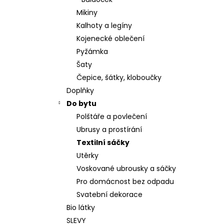
JACHTA
l
Mikiny
625 Kč
Kalhoty a legíny
Kojenecké oblečení
Pyžámka
Šaty
Čepice, šátky, kloboučky
Doplňky
Do bytu
Polštáře a povlečení
Ubrusy a prostírání
Textilní sáčky
Utěrky
Voskované ubrousky a sáčky
Pro domácnost bez odpadu
Svatební dekorace
Bio látky
SLEVY