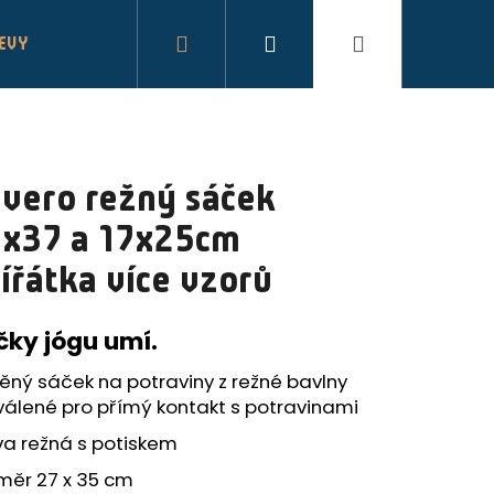
Hledat
Přihlášení
Nákupní
LEVY
košík
vero režný sáček
x37 a 17x25cm
ířátka více vzorů
čky jógu umí.
těný sáček na potraviny z režné bavlny
válené pro přímý kontakt s potravinami
va režná s potiskem
P BAMBUS
měr 27 x 35 cm