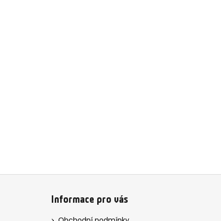
Z
á
Informace pro vás
p
a
Obchodní podmínky