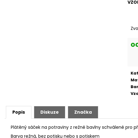
VZO
Zvo
o
Mě
cen
Ka
Mat
Ba
Vzo
Popis
Diskuze
Značka
Plátěný sáček na potraviny z režné bavlny schválené pro p
Barva režná, bez potisku nebo s potiskem