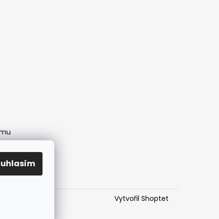
amu
ouhlasím
Vytvořil Shoptet