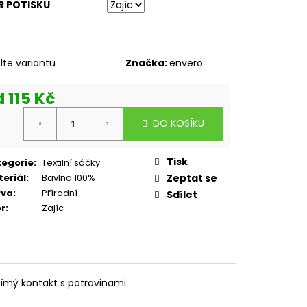
R POTISKU
lte variantu
Značka:
envero
d
115 Kč
rná
DO KOŠÍKU
a:
Tisk
tegorie
:
Textilní sáčky
eriál
:
Bavlna 100%
Zeptat se
rva
:
Přírodní
Sdílet
r
:
Zajíc
římý kontakt s potravinami