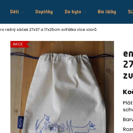
Děti
Doplňky
Do bytu
Bio látky
S
ro režný sáček 27x37 a 17x25cm zvířátka více vzorů
Co potřebujete najít?
AKCE
en
HLEDAT
27
zv
Doporučujeme
Ko
Plá
sch
Bar
ENVERO BATŮŽEK S POTISKEM
ENVERO TO
Roz