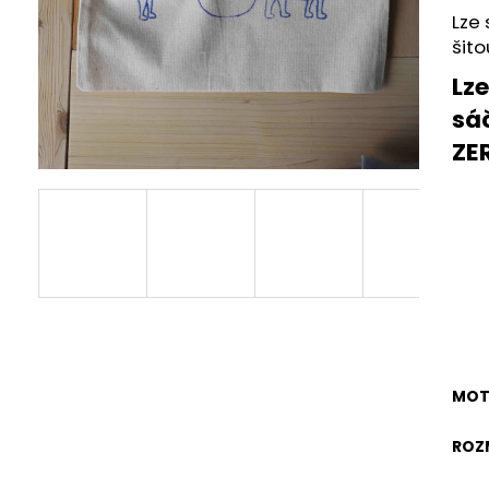
RUNY
STARORŮŽO
Lze
265 Kč
695 Kč
šito
Lz
sáč
ZE
MOT
ROZ