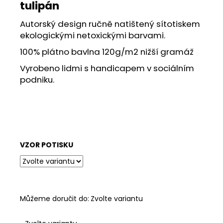
č
tulipán
u
j
Autorský design ručně natištený sítotiskem
e
ekologickými netoxickými barvami.
m
100% plátno bavlna 120g/m2 nižší gramáž
e
Vyrobeno lidmi s handicapem v sociálním
podniku.
ENVERO
TAŠKA
S
POTISKEM
BULDOČEK
265
VZOR POTISKU
Kč
Můžeme doručit do:
Zvolte variantu