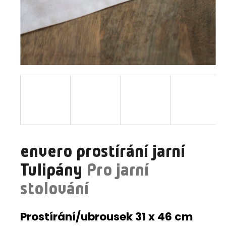
a
j
í
t
?
HLEDAT
envero prostírání jarní
D
Tulipány
Pro jarní
o
p
stolování
o
r
Prostírání/ubrousek 31 x 46 cm
u