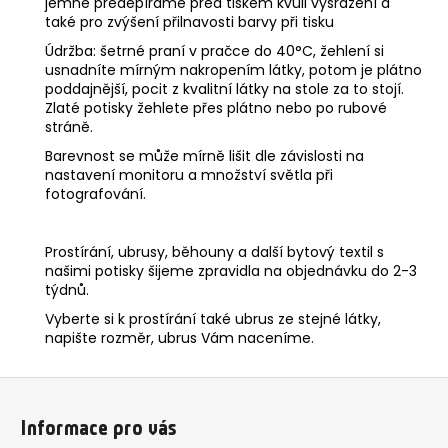
jemně předepíráme před tiskem kvůli vysrážení a
také pro zvýšení přilnavosti barvy při tisku
Údržba: šetrné praní v pračce do 40°C, žehlení si
usnadníte mírným nakropením látky, potom je plátno
poddajnější, pocit z kvalitní látky na stole za to stojí.
Zlaté potisky žehlete přes plátno nebo po rubové
stráně.
Barevnost se může mírně lišit dle závislosti na
nastavení monitoru a množství světla při
fotografování.
Prostírání, ubrusy, běhouny a další bytový textil s
našimi potisky šijeme zpravidla na objednávku do 2-3
týdnů.
Vyberte si k prostírání také ubrus ze stejné látky,
napište rozměr, ubrus Vám naceníme.
Z
á
Informace pro vás
p