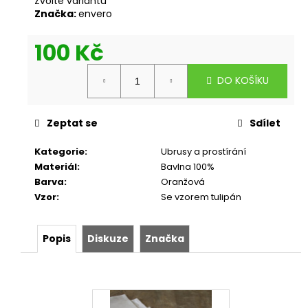
Zvolte variantu
Značka:
envero
100 Kč
Měrná
DO KOŠÍKU
cena:
Zeptat se
Sdílet
Kategorie
:
Ubrusy a prostírání
Materiál
:
Bavlna 100%
Barva
:
Oranžová
Vzor
:
Se vzorem tulipán
Popis
Diskuze
Značka