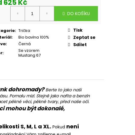
d
625 Kč
rná
DO KOŠÍKU
a:
Tisk
tegorie
:
Trička
eriál
:
Bio bavlna 100%
Zeptat se
rva
:
Černá
Sdílet
Se vzorem
r
:
Mustang 67
tank dohromady?
Berte to jako naši
ásu. Pomalu mizí. Stejně jako nafta a benzín
vracet pěkné věci, pěkné tvary, před naše oči.
ěci mohou být dokonalé,
osti S, M, L a XL.
není
Pokud
o naskladnění Vám zašleme e-mail.