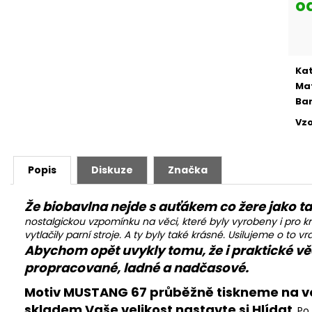
o
Mě
cen
Ka
Mat
Ba
Vzo
Popis
Diskuze
Značka
Že biobavlna nejde s auťákem co žere jako 
nostalgickou vzpomínku na věci, které byly vyrobeny i pro kr
vytlačily parní stroje. A ty byly také krásné. Usilujeme o to 
Abychom opět uvykly tomu, že i praktické v
propracované, ladné a nadčasové.
Motiv MUSTANG 67 průběžně tiskneme na velik
skladem Vaše velikost nastavte si Hlídat
. P