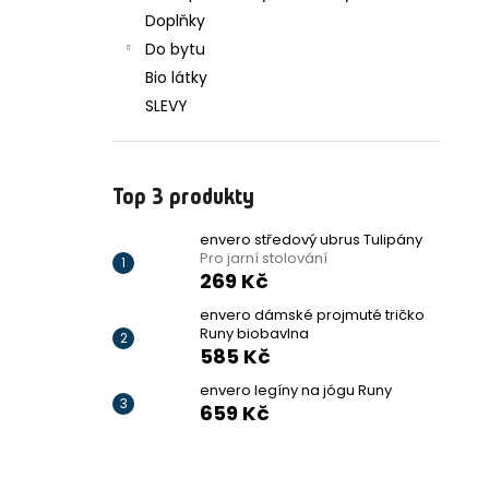
Doplňky
Do bytu
Bio látky
SLEVY
Top 3 produkty
envero středový ubrus Tulipány
Pro jarní stolování
269 Kč
envero dámské projmuté tričko
Runy biobavlna
585 Kč
envero legíny na jógu Runy
659 Kč