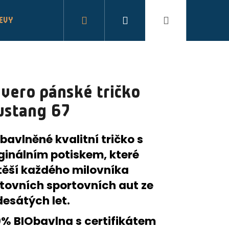
Hledat
Přihlášení
Nákupní
LEVY
košík
vero pánské tričko
ustang 67
bavlněné kvalitní tričko s
ginálním potiskem, které
těší každého milovníka
ltovních sportovních aut ze
desátých let.
0% BIObavlna s certifikátem
ÍNY NA JÓGU