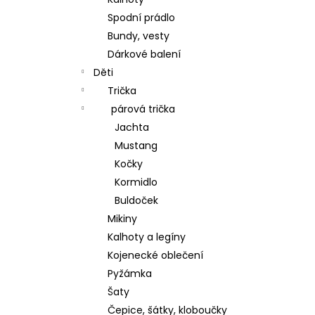
TULIPÁNY
PRO JARNÍ
l
Spodní prádlo
STOLOVÁNÍ
Bundy, vesty
269 Kč
Dárkové balení
Děti
Trička
párová trička
Jachta
Mustang
Kočky
Kormidlo
Buldoček
Mikiny
Kalhoty a legíny
Kojenecké oblečení
Pyžámka
Šaty
Čepice, šátky, kloboučky