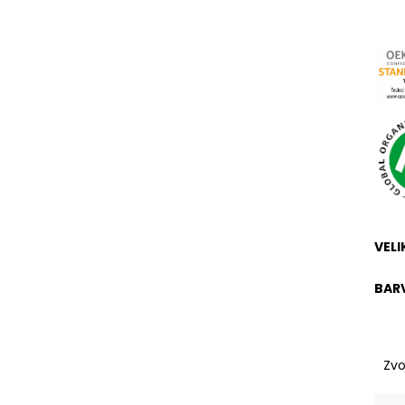
VELI
BAR
Zvo