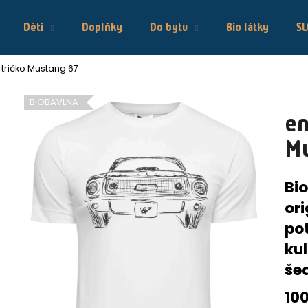
Děti
Doplňky
Do bytu
Bio látky
S
tričko Mustang 67
Co potřebujete najít?
BIOBAVLNA
en
HLEDAT
M
Bio
Doporučujeme
ori
po
ku
še
10
ENVERO DÁMSKÉ PROJMUTÉ
ENVERO LEG