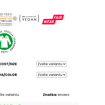
KOST/SIZE
VA/COLOR
lte variantu
Značka:
envero