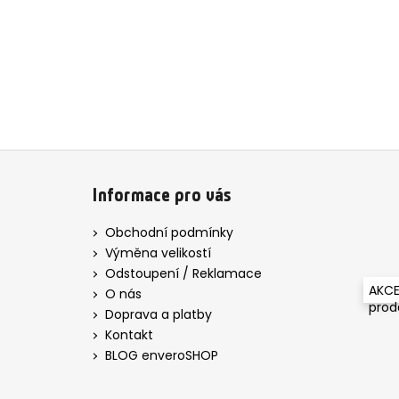
Z
á
Informace pro vás
p
a
Obchodní podmínky
t
Výměna velikostí
í
Odstoupení / Reklamace
AKCE
O nás
pro
Doprava a platby
Kontakt
BLOG enveroSHOP