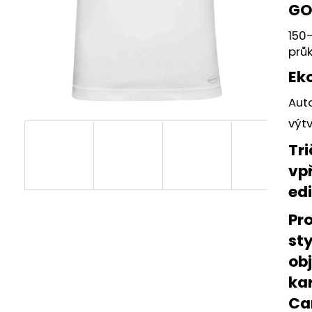
TRIČKO RUNY BIOBAVLNA
RUNY
GO
585 Kč
659 Kč
150-
průk
Ek
Aut
výt
Tr
vp
ed
Pro
sty
ob
ka
Ca