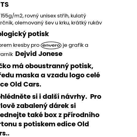
TS
155g/m2, rovný unisex střih, kulatý
rčník, olemovaný šev u krku, krátký rukáv
ologický potisk
orem kresby pro
je grafik a
Dejvid Jonese
varník
ičko má oboustranný potisk,
ředu maska a vzadu logo celé
ice Old Cars.
hlédněte si i další návrhy. Pro
lově zabalený dárek si
jednejte také
box z přírodního
rtonu s potiskem edice
Old
rs..