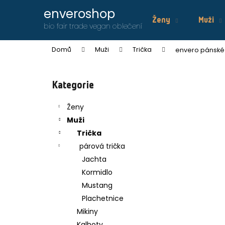
K
Přejít
enveroshop
na
o
Ženy
Muži
obsah
Zpět
Zpět
bio fair trade vegan oblečení
š
do
do
í
Domů
Muži
Trička
envero pánské 
obchodu
obchodu
k
P
o
Přeskočit
Kategorie
s
kategorie
t
Ženy
r
Muži
a
Trička
n
párová trička
n
Jachta
í
Kormidlo
p
Mustang
a
Plachetnice
n
Mikiny
ENVERO STŘEDOVÝ UBRUS
e
Kalhoty