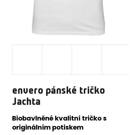
a
j
í
t
?
HLEDAT
envero pánské tričko
D
Jachta
o
p
o
Biobavlněné kvalitní tričko s
r
originálním potiskem
u