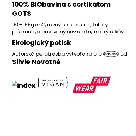
č
100% BIObavlna s certikátem
u
GOTS
j
e
150-155g/m2, rovný unisex střih, kulatý
m
průkrčník, olemovaný šev u krku, krátký rukáv
e
Ekologický potisk
ENVERO
Autorská perokresba vytvořená pro
od
PROSTÍRÁNÍ
Silvie Novotné
JARNÍ
TULIPÁNY
PRO
JARNÍ
STOLOVÁNÍ
100
Kč