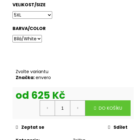
VELIKOST/SIZE
BARVA/COLOR
Zvolte variantu
Značka:
envero
od
625 Kč
Měrná
DO KOŠÍKU
cena:
Zeptat se
Sdílet