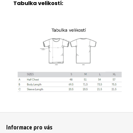
Tabulka velikostí:
Z
á
Informace pro vás
p