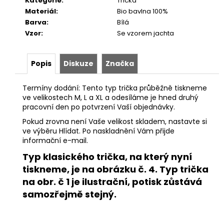
Kategorie
:
Trička
Materiál
:
Bio bavlna 100%
Barva
:
Bílá
Vzor
:
Se vzorem jachta
Popis
Diskuze
Značka
Termíny dodání: Tento typ trička průběžně tiskneme
ve velikostech M, L a XL a odesíláme je hned druhý
pracovní den po potvrzení Vaší objednávky.
Pokud zrovna není Vaše velikost skladem, nastavte si
ve výběru Hlídat. Po naskladnění Vám přijde
informační e-mail.
Typ klasického trička, na který nyní
tiskneme, je na obrázku č. 4. Typ trička
na obr. č 1 je ilustrační, potisk zůstává
samozřejmě stejný.