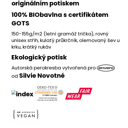
č
originálním potiskem
u
j
100% BIObavlna s certifikátem
e
GOTS
m
e
150-155g/m2 (letní gramáž trička), rovný
unisex střih, kulatý průkrčník, olemovaný šev u
krku, krátký rukáv
ENVERO
SUKNĚ
Ekologický potisk
BAMBUS
Autorská perokresba vytvořená pro
KRÁTKÁ
VÍCE
Silvie Novotné
od
ODSTÍNŮ
699
Kč