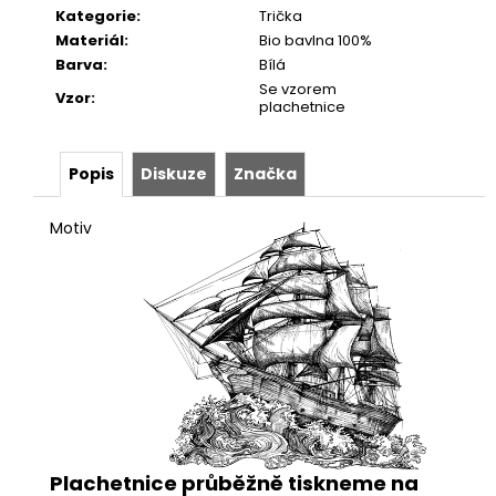
Kategorie
:
Trička
Materiál
:
Bio bavlna 100%
Barva
:
Bílá
Se vzorem
Vzor
:
plachetnice
Popis
Diskuze
Značka
Motiv
Plachetnice průběžně tiskneme na