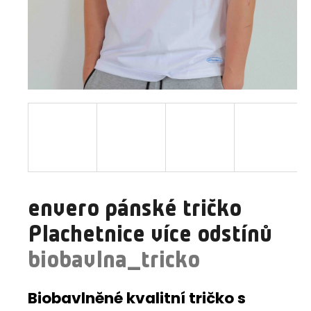
a
j
í
t
?
HLEDAT
envero pánské tričko
D
Plachetnice více odstínů
o
p
biobavlna_tricko
o
r
Biobavlněné kvalitní tričko s
u