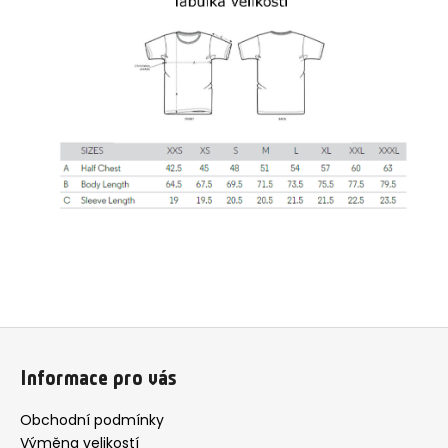
Z
á
Informace pro vás
p
a
Obchodní podmínky
t
Výměna velikostí