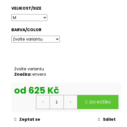
VELIKOST/SIZE
BARVA/COLOR
Zvolte variantu
Značka:
envero
od
625 Kč
Měrná
DO KOŠÍKU
cena:
Zeptat se
Sdílet