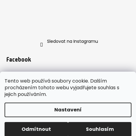
Sledovat na Instagramu
Facebook
Tento web používá soubory cookie. Dalším
procházením tohoto webu vyjadřujete souhlas s
jejich používáním.
https://www.instagram.com/enveroshop/
Nastavení
Vytvořil Shoptet
enveroshop
Copyright 2026
. Všechna práva
Odmítnout
Souhlasím
vyhrazena.
Upravit nastavení cookies