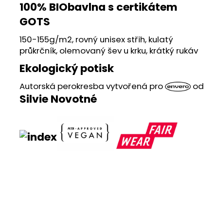
č
100% BIObavlna s certikátem
u
GOTS
j
e
150-155g/m2, rovný unisex střih, kulatý
m
průkrčník, olemovaný šev u krku, krátký rukáv
e
Ekologický potisk
ENVERO
Autorská perokresba vytvořená pro
od
DÁMSKÉ
Silvie Novotné
TÍLKO
RUNY
BIOBAVLNA
395
Kč