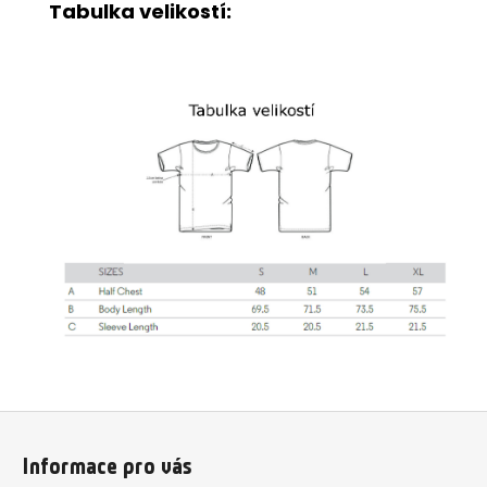
Tabulka velikostí:
Z
á
Informace pro vás
p