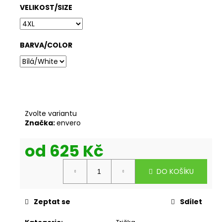
VELIKOST/SIZE
BARVA/COLOR
Zvolte variantu
Značka:
envero
od
625 Kč
Měrná
DO KOŠÍKU
cena:
Zeptat se
Sdílet