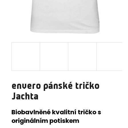
a
j
í
t
?
HLEDAT
envero pánské tričko
D
Jachta
o
p
o
Biobavlněné kvalitní tričko s
r
originálním potiskem
u