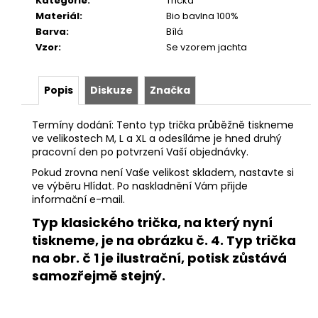
Kategorie
:
Trička
Materiál
:
Bio bavlna 100%
Barva
:
Bílá
Vzor
:
Se vzorem jachta
Popis
Diskuze
Značka
Termíny dodání: Tento typ trička průběžně tiskneme
ve velikostech M, L a XL a odesíláme je hned druhý
pracovní den po potvrzení Vaší objednávky.
Pokud zrovna není Vaše velikost skladem, nastavte si
ve výběru Hlídat. Po naskladnění Vám přijde
informační e-mail.
Typ klasického trička, na který nyní
tiskneme, je na obrázku č. 4. Typ trička
na obr. č 1 je ilustrační, potisk zůstává
samozřejmě stejný.