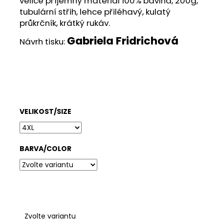
velice příjemný materiál 100% bavlna, 200g,
č
tubulární střih, lehce přiléhavý, kulatý
u
průkrčník, krátký rukáv.
j
e
Gabriela Fridrichová
Návrh tisku:
m
e
ENVERO
TOP
BAMBUS
VELIKOST/SIZE
STARORŮŽOVÁ
695
Kč
BARVA/COLOR
Zvolte variantu