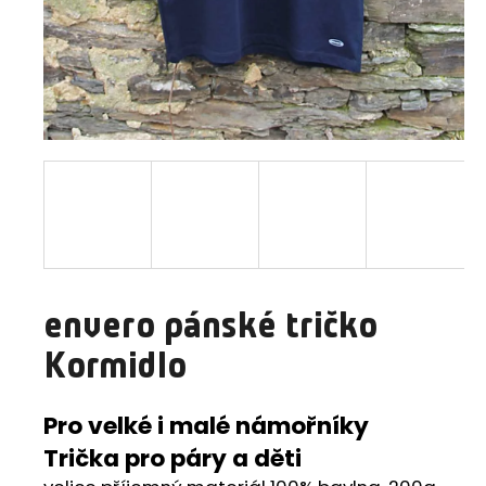
a
j
í
t
?
HLEDAT
envero pánské tričko
D
Kormidlo
o
p
o
Pro velké i malé námořníky
r
Trička pro páry a děti
u