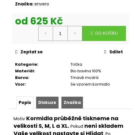
Značka:
envero
od
625 Kč
Měrná
DO KOŠÍKU
cena:
Zeptat se
Sdílet
Kategorie
:
Trička
Materiál
:
Bio bavlna 100%
Barva
:
Tmavě modrá
Vzor
:
Se vzorem kormidlo
Popis
Diskuze
Značka
Kormidla průběžně tiskneme na
Motiv
velikosti S, M, L a XL.
není skladem
Pokud
Vaše velikost nastavte si Hlídat
. Po