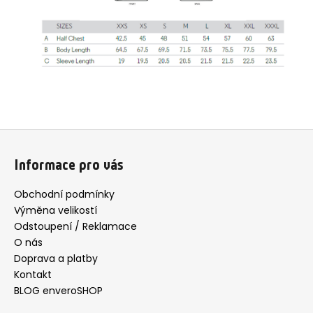
Z
á
Informace pro vás
p
a
Obchodní podmínky
t
Výměna velikostí
í
Odstoupení / Reklamace
O nás
Doprava a platby
Kontakt
BLOG enveroSHOP