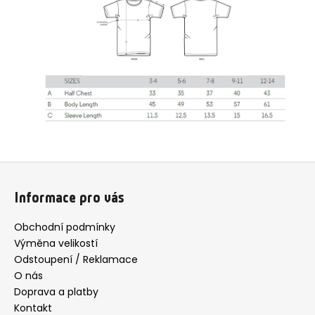
Z
á
Informace pro vás
p
a
Obchodní podmínky
t
Výměna velikostí
í
Odstoupení / Reklamace
O nás
Doprava a platby
Kontakt