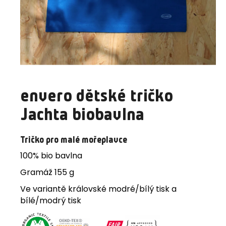
a
j
í
t
?
envero dětské tričko
Jachta biobavlna
HLEDAT
Tričko pro malé mořeplavce
100% bio bavlna
D
o
Gramáž
155 g
p
Ve variantě královské modré/bílý tisk a
o
bílé/modrý tisk
r
u