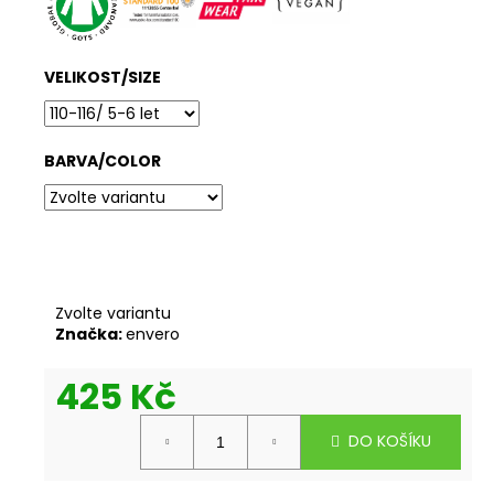
č
u
j
e
VELIKOST/SIZE
m
e
BARVA/COLOR
ENVERO
LEGÍNY
NA
JÓGU
RUNY
Zvolte variantu
659
Značka:
envero
Kč
425 Kč
Měrná
DO KOŠÍKU
cena: