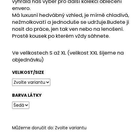
č
vyhrála náš výběr pro další kolekci oblečení
u
envero.
j
Má luxusní hedvábný vzhled, je mírně chladivá,
e
nežmolkovatí a jednoduše se udržuje.Budete ji
m
nosit do práce, jen tak ven nebo na lenošení.
e
Prostě kousek po kterém vždy sáhnete.
ENVERO
Ve velikostech S až XL (velikost XXL šijeme na
DÁMSKÉ
objednávku)
TÍLKO
RUNY
VELIKOST/SIZE
BIOBAVLNA
395
Kč
BARVA LÁTKY
Můžeme doručit do:
Zvolte variantu