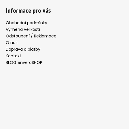
á
Informace pro vás
p
a
Obchodní podmínky
t
Výměna velikostí
í
Odstoupení / Reklamace
O nás
Doprava a platby
Kontakt
BLOG enveroSHOP