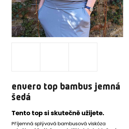
a
j
í
t
?
HLEDAT
envero top bambus jemná
D
šedá
o
p
o
Tento top si skutečně užijete.
r
Příjemná splývavá bambusová viskóza
u