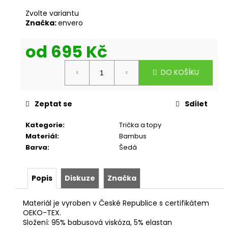
Zvolte variantu
Značka:
envero
od
695 Kč
Měrná
DO KOŠÍKU
cena:
Zeptat se
Sdílet
Kategorie
:
Trička a topy
Materiál
:
Bambus
Barva
:
Šedá
Popis
Diskuze
Značka
Materiál je vyroben v České Republice s certifikátem
OEKO-TEX.
Složení: 95% babusová viskóza, 5% elastan